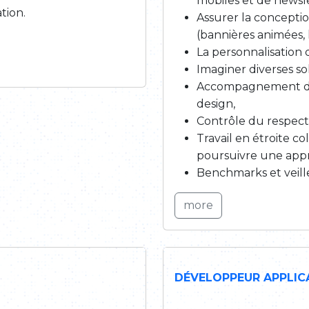
mobiles et de newsle
tion.
Assurer la conceptio
(bannières animées, 
La personnalisation 
Imaginer diverses so
Accompagnement de t
design,
Contrôle du respect 
Travail en étroite c
poursuivre une app
Benchmarks et veill
more
DÉVELOPPEUR APPLICA