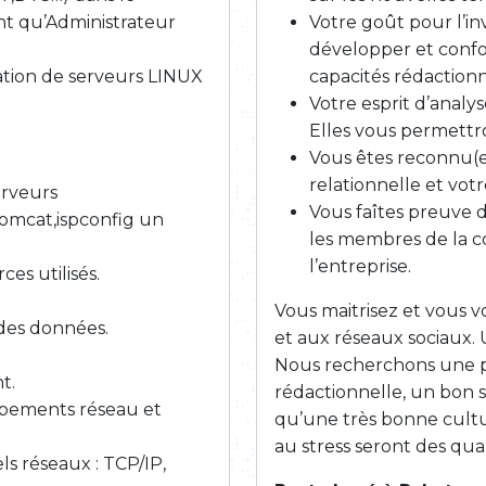
nt qu’Administrateur
Votre goût pour l’in
développer et confor
ation de serveurs LINUX
capacités rédactionn
Votre esprit d’analys
Elles vous permettro
Vous êtes reconnu(e
relationnelle et votr
erveurs
Vous faîtes preuve 
omcat,ispconfig un
les membres de la c
l’entreprise.
es utilisés.
Vous maitrisez et vous 
des données.
et aux réseaux sociaux. 
Nous recherchons une p
t.
rédactionnelle, un bon se
uipements réseau et
qu’une très bonne cultur
au stress seront des qual
s réseaux : TCP/IP,