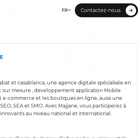
FR
Contactez-nous
RGEMENT WEB
TE DE SITE
NET
E
bat et casablanca, une agence digitale spécialisée en
net sur mesure , developpement application Mobile
et e-commerce et les boutiques en ligne, aussi une
EO, SEA et SMO. Avec Majjane, vous participerez à
innovants au niveau national et international.