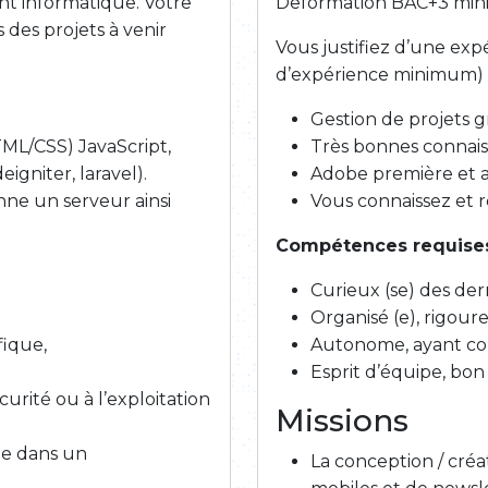
t informatique. Votre
Deformation BAC+3 minim
s des projets à venir
Vous justifiez d’une exp
d’expérience minimum) 
Gestion de projets g
ML/CSS) JavaScript,
Très bonnes connaiss
niter, laravel).
Adobe première et a
ne un serveur ainsi
Vous connaissez et r
Compétences requises
Curieux (se) des der
Organisé (e), rigoure
ique,
Autonome, ayant cons
Esprit d’équipe, bon 
écurité ou à l’exploitation
Missions
lle dans un
La conception / créa