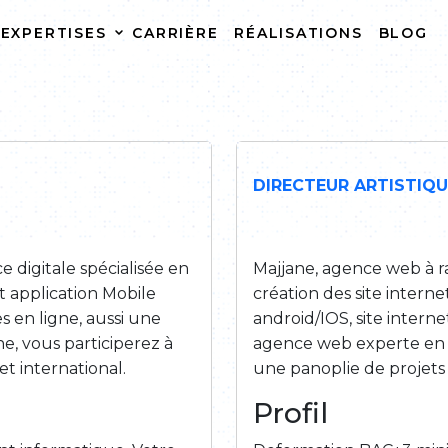
EXPERTISES
CARRIÈRE
RÉALISATIONS
BLOG
CRÉATION DE SITE
HÉBE
INTERNET
CRÉATION DE SITE E-
REFON
COMMERCE
INTER
DIRECTEUR ARTISTIQU
MAINTENANCE DE SITE
INTERNET
 digitale spécialisée en
Majjane, agence web à ra
t application Mobile
création des site inter
s en ligne, aussi une
android/IOS, site intern
, vous participerez à
agence web experte en S
t international.
une panoplie de projets 
Profil