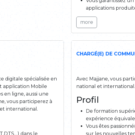
Vous garantissez un
applications produit
more
CHARGÉ(E) DE COMMUN
 digitale spécialisée en
Avec Majjane, vous parti
t application Mobile
national et international
s en ligne, aussi une
Profil
, vous participerez à
t international.
De formation supéri
expérience équivale
Vous êtes passionné
T,DTS…) dans le
sur les nouvelles te