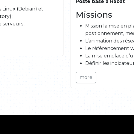
Poste basé à Rabat
 Linux (Debian) et
Missions
ory) ;
 serveurs ;
Mission la mise en p
positionnement, me
L’animation des rés
Le référencement w
La mise en place d’
Définir les indicat
more