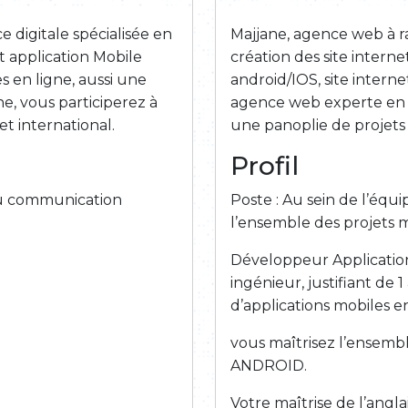
 digitale spécialisée en
Majjane, agence web à ra
t application Mobile
création des site inter
s en ligne, aussi une
android/IOS, site intern
, vous participerez à
agence web experte en S
t international.
une panoplie de projets 
Profil
u communication
Poste : Au sein de l’éq
l’ensemble des projets m
Développeur Application
ingénieur, justifiant de
d’applications mobiles e
vous maîtrisez l’ensemb
ANDROID.
Votre maîtrise de l’angl