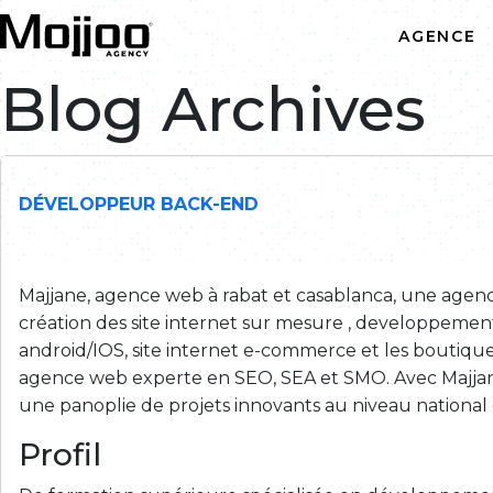
Skip to main content
AGENCE
Blog Archives
Développement web
Création graphique
DÉVELOPPEUR BACK-END
Application mobile
Web marketing
Majjane, agence web à rabat et casablanca, une agence
création des site internet sur mesure , developpemen
android/IOS, site internet e-commerce et les boutique
Intégrateur ODOO ERP CRM
agence web experte en SEO, SEA et SMO. Avec Majjane
une panoplie de projets innovants au niveau national e
Profil