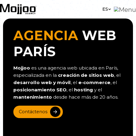
Skip to main content
ES
AGENCIA
WEB
PARÍS
Mojjoo
es una agencia web ubicada en París,
especializada en la
creación de sitios web
, el
desarrollo web y móvil
, el
e‑commerce
, el
posicionamiento SEO
, el
hosting
y el
mantenimiento
desde hace más de 20 años.
Contáctenos