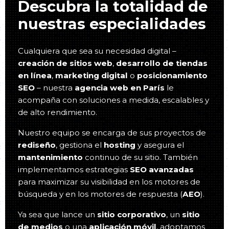
Descubra la totalidad de
nuestras especialidades
Cualquiera que sea su necesidad digital –
creación de sitios web
,
desarrollo de tiendas
en línea
,
marketing digital
o
posicionamiento
SEO
– nuestra
agencia web en París
le
acompaña con soluciones a medida, escalables y
de alto rendimiento.
Nuestro equipo se encarga de sus proyectos de
rediseño
, gestiona el
hosting
y asegura el
mantenimiento
continuo de su sitio. También
implementamos estrategias
SEO avanzadas
para maximizar su visibilidad en los motores de
búsqueda y en los motores de respuesta (
AEO
).
Ya sea que lance un
sitio corporativo
, un
sitio
de medios
o una
aplicación móvil
, adoptamos