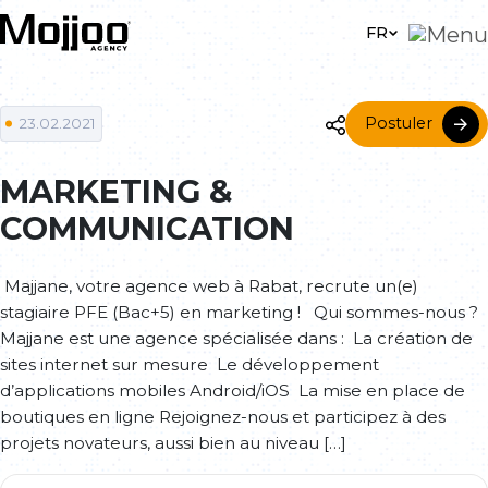
Skip to main content
FR
Postuler
23.02.2021
MARKETING &
COMMUNICATION
Majjane, votre agence web à Rabat, recrute un(e)
stagiaire PFE (Bac+5) en marketing ! Qui sommes-nous ?
Majjane est une agence spécialisée dans : La création de
sites internet sur mesure Le développement
d’applications mobiles Android/iOS La mise en place de
boutiques en ligne Rejoignez-nous et participez à des
projets novateurs, aussi bien au niveau […]