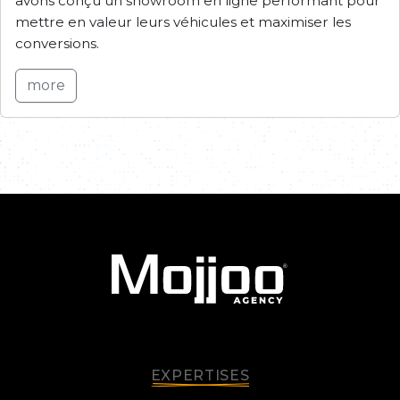
avons conçu un showroom en ligne performant pour
mettre en valeur leurs véhicules et maximiser les
conversions.
more
EXPERTISES