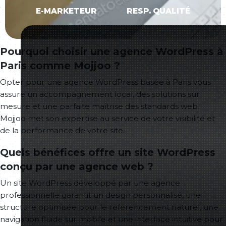
E-MARKETEUR
RESP. QUALITÉ
Pourquoi choisir une agence WordPress à
Paris comme Mojjoo ?
Opter pour une agence WordPress basée à Paris vous
assure un accompagnement local, des solutions sur
mesure et une parfaite maîtrise des standards web.
Mojjoo met son expertise au service de votre visibilité et
de la performance de votre site.
Quels bénéfices offre un site WordPress
conçu par une agence web ?
Un site WordPress développé par une agence
professionnelle garantit un design personnalisé, une
structure optimisée pour le référencement naturel, une
navigation fluide sur mobile et une interface intuitive pour