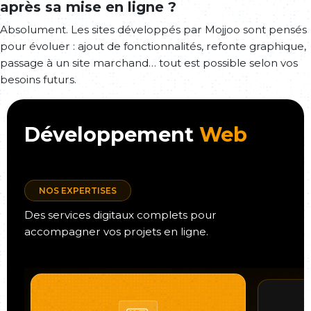
après sa mise en ligne ?
Absolument. Les sites développés par Mojjoo sont pensés
pour évoluer : ajout de fonctionnalités, refonte graphique,
passage à un site marchand… tout est possible selon vos
besoins futurs.
Développement
Web
NOS EXPERTISES
Des services digitaux complets pour
accompagner vos projets en ligne.